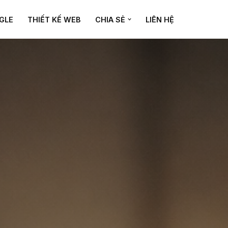
GLE
THIẾT KẾ WEB
CHIA SẺ
LIÊN HỆ