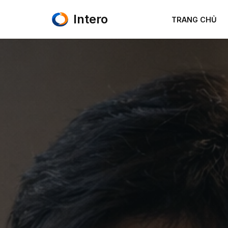
Intero
TRANG CHỦ
Chuyển
tới
nội
dung