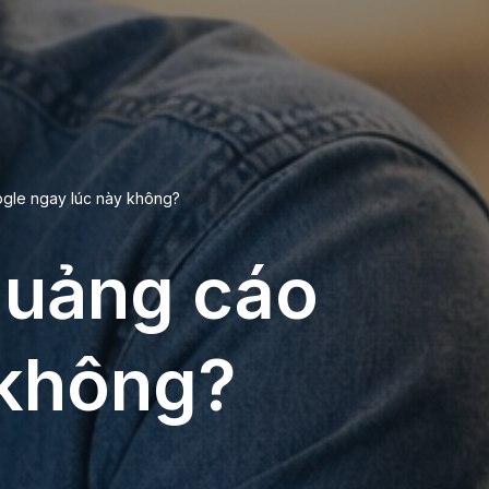
ogle ngay lúc này không?
 quảng cáo
 không?