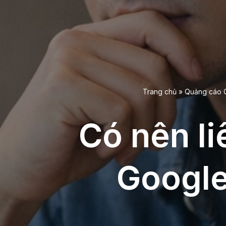
Trang chủ
»
Quảng cáo 
Có nên li
Google