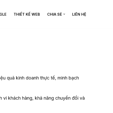
GLE
THIẾT KẾ WEB
CHIA SẺ
LIÊN HỆ
iệu quả kinh doanh thực tế, minh bạch
h vi khách hàng, khả năng chuyển đổi và